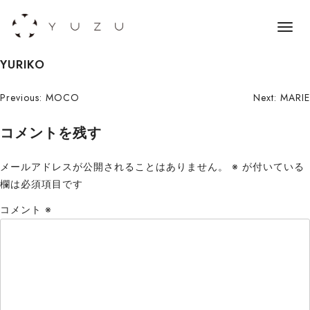
メ
ニ
S
YURIKO
ュ
k
ー
i
投
Previous:
MOCO
Next:
MARIE
p
稿
コメントを残す
t
o
ナ
c
メールアドレスが公開されることはありません。
※
が付いている
ビ
o
欄は必須項目です
n
ゲ
コメント
※
t
ー
e
n
シ
t
ョ