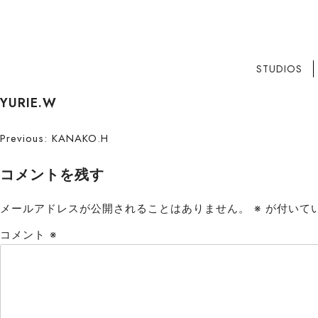
STUDIOS
S
YURIE.W
k
i
投
Previous:
KANAKO.H
p
稿
t
コメントを残す
o
ナ
c
メールアドレスが公開されることはありません。
※
が付いて
ビ
o
コメント
※
n
ゲ
t
ー
e
n
シ
t