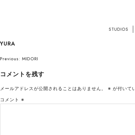
STUDIOS
S
YURA
k
i
投
Previous:
MIDORI
p
稿
t
コメントを残す
o
ナ
c
メールアドレスが公開されることはありません。
※
が付いて
ビ
o
コメント
※
n
ゲ
t
ー
e
n
シ
t