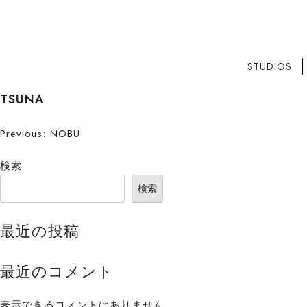
STUDIOS
S
TSUNA
k
i
投
Previous:
NOBU
p
稿
t
検索
o
ナ
検索
c
ビ
o
最近の投稿
n
ゲ
t
ー
e
最近のコメント
n
シ
t
表示できるコメントはありません。