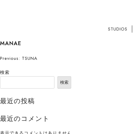
STUDIOS
S
MANAE
k
i
投
Previous:
TSUNA
p
稿
t
検索
o
ナ
検索
c
ビ
o
最近の投稿
n
ゲ
t
ー
e
最近のコメント
n
シ
t
表示できるコメントはありません。