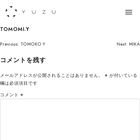
メ
ニ
S
TOMOMI.Y
ュ
k
ー
i
投
Previous:
TOMOKO.Y
Next:
MIKA
p
稿
コメントを残す
t
o
ナ
c
メールアドレスが公開されることはありません。
※
が付いている
ビ
o
欄は必須項目です
n
ゲ
コメント
※
t
ー
e
n
シ
t
ョ