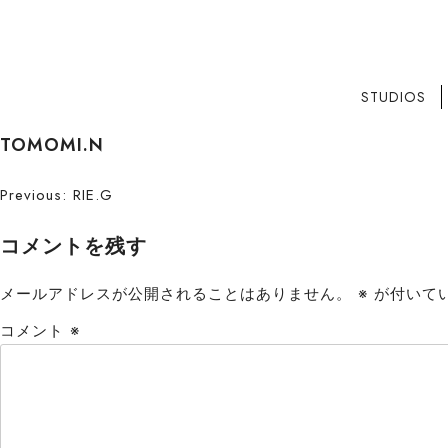
STUDIOS
S
TOMOMI.N
k
i
投
Previous:
RIE.G
p
稿
t
コメントを残す
o
ナ
c
メールアドレスが公開されることはありません。
※
が付いて
ビ
o
コメント
※
n
ゲ
t
ー
e
n
シ
t