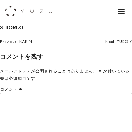
メ
ニ
S
SHIORI.O
ュ
k
ー
i
投
Previous:
KARIN
Next:
YUKO.Y
p
稿
コメントを残す
t
o
ナ
c
メールアドレスが公開されることはありません。
※
が付いている
ビ
o
欄は必須項目です
n
ゲ
コメント
※
t
ー
e
n
シ
t
ョ