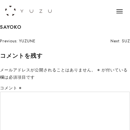
メ
ニ
S
SAYOKO
ュ
k
ー
i
投
Previous:
YUZUNE
Next:
SUZ
p
稿
コメントを残す
t
o
ナ
c
メールアドレスが公開されることはありません。
※
が付いている
ビ
o
欄は必須項目です
n
ゲ
コメント
※
t
ー
e
n
シ
t
ョ