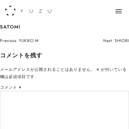
メ
ニ
S
SATOMI
ュ
k
ー
i
投
Previous:
YUKIKO.M
Next:
SHIORI
p
稿
コメントを残す
t
o
ナ
c
メールアドレスが公開されることはありません。
※
が付いている
ビ
o
欄は必須項目です
n
ゲ
コメント
※
t
ー
e
n
シ
t
ョ