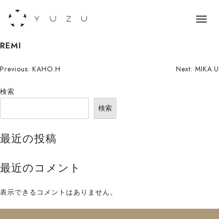
メ
ニ
S
REMI
ュ
k
ー
i
投
Previous:
KAHO.H
Next:
MIKA.U
p
稿
検索
t
o
ナ
検索
c
ビ
o
最近の投稿
n
ゲ
t
ー
最近のコメント
e
n
シ
t
表示できるコメントはありません。
ョ