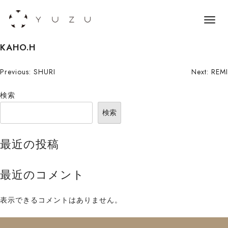
メ
ニ
S
KAHO.H
ュ
k
ー
i
投
Previous:
SHURI
Next:
REMI
p
稿
検索
t
o
ナ
検索
c
ビ
o
最近の投稿
n
ゲ
t
ー
最近のコメント
e
n
シ
t
表示できるコメントはありません。
ョ