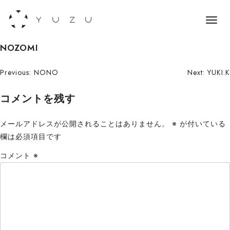
メ
ニ
S
NOZOMI
ュ
k
ー
i
投
Previous:
NONO
Next:
YUKI.K
p
稿
コメントを残す
t
o
ナ
c
メールアドレスが公開されることはありません。
※
が付いている
ビ
o
欄は必須項目です
n
ゲ
コメント
※
t
ー
e
n
シ
t
ョ