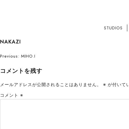
STUDIOS
S
NAKAZI
k
i
投
Previous:
MIHO.I
p
稿
t
コメントを残す
o
ナ
c
メールアドレスが公開されることはありません。
※
が付いて
ビ
o
コメント
※
n
ゲ
t
ー
e
n
シ
t