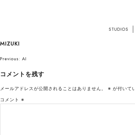
STUDIOS
S
MIZUKI
k
i
投
Previous:
AI
p
稿
t
コメントを残す
o
ナ
c
メールアドレスが公開されることはありません。
※
が付いて
ビ
o
コメント
※
n
ゲ
t
ー
e
n
シ
t