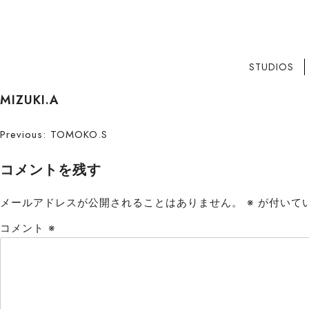
STUDIOS
S
MIZUKI.A
k
i
投
Previous:
TOMOKO.S
p
稿
t
コメントを残す
o
ナ
c
メールアドレスが公開されることはありません。
※
が付いて
ビ
o
コメント
※
n
ゲ
t
ー
e
n
シ
t