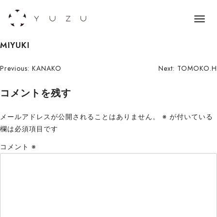
メ
ニ
S
MIYUKI
ュ
k
ー
i
投
Previous:
KANAKO
Next:
TOMOKO.H
p
稿
コメントを残す
t
o
ナ
c
メールアドレスが公開されることはありません。
※
が付いている
ビ
o
欄は必須項目です
n
ゲ
コメント
※
t
ー
e
n
シ
t
ョ