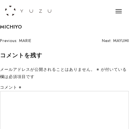
メ
ニ
S
MICHIYO
ュ
k
ー
i
投
Previous:
MARIE
Next:
MAYUMI
p
稿
コメントを残す
t
o
ナ
c
メールアドレスが公開されることはありません。
※
が付いている
ビ
o
欄は必須項目です
n
ゲ
コメント
※
t
ー
e
n
シ
t
ョ