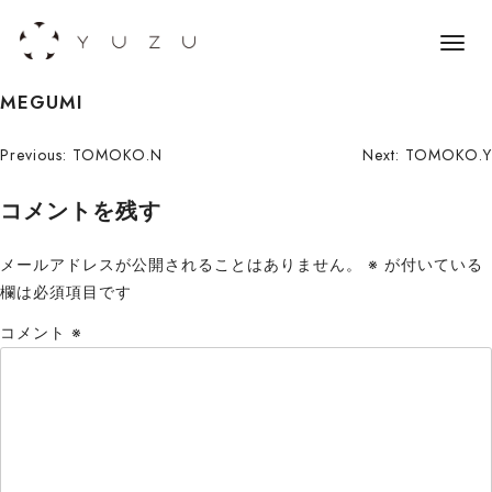
メ
ニ
S
MEGUMI
ュ
k
ー
i
投
Previous:
TOMOKO.N
Next:
TOMOKO.Y
p
稿
コメントを残す
t
o
ナ
c
メールアドレスが公開されることはありません。
※
が付いている
ビ
o
欄は必須項目です
n
ゲ
コメント
※
t
ー
e
n
シ
t
ョ