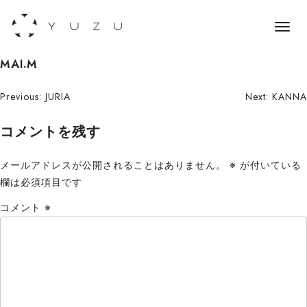
メ
ニ
S
MAI.M
ュ
k
ー
i
投
Previous:
JURIA
Next:
KANNA
p
稿
コメントを残す
t
o
ナ
c
メールアドレスが公開されることはありません。
※
が付いている
ビ
o
欄は必須項目です
n
ゲ
コメント
※
t
ー
e
n
シ
t
ョ