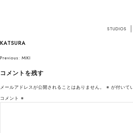
STUDIOS
S
KATSURA
k
i
投
Previous:
MIKI
p
稿
t
コメントを残す
o
ナ
c
メールアドレスが公開されることはありません。
※
が付いて
ビ
o
コメント
※
n
ゲ
t
ー
e
n
シ
t