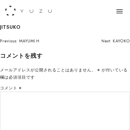
メ
ニ
S
JITSUKO
ュ
k
ー
i
投
Previous:
MAYUMI.H
Next:
KAYOKO
p
稿
コメントを残す
t
o
ナ
c
メールアドレスが公開されることはありません。
※
が付いている
ビ
o
欄は必須項目です
n
ゲ
コメント
※
t
ー
e
n
シ
t
ョ