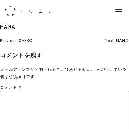
メ
ニ
S
HANA
ュ
k
ー
i
投
Previous:
SAEKO
Next:
NAHO
p
稿
コメントを残す
t
o
ナ
c
メールアドレスが公開されることはありません。
※
が付いている
ビ
o
欄は必須項目です
n
ゲ
コメント
※
t
ー
e
n
シ
t
ョ