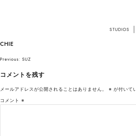
STUDIOS
S
CHIE
k
i
投
Previous:
SUZ
p
稿
t
コメントを残す
o
ナ
c
メールアドレスが公開されることはありません。
※
が付いて
ビ
o
コメント
※
n
ゲ
t
ー
e
n
シ
t