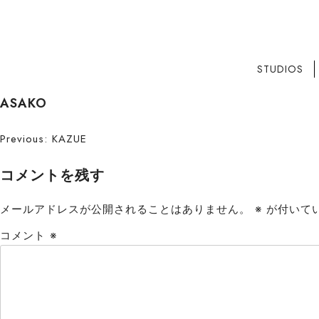
STUDIOS
S
ASAKO
k
i
投
Previous:
KAZUE
p
稿
t
コメントを残す
o
ナ
c
メールアドレスが公開されることはありません。
※
が付いて
ビ
o
コメント
※
n
ゲ
t
ー
e
n
シ
t