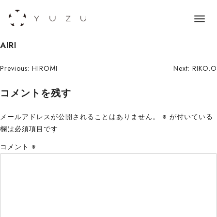
メ
ニ
S
AIRI
ュ
k
ー
i
投
Previous:
HIROMI
Next:
RIKO.O
p
稿
コメントを残す
t
o
ナ
c
メールアドレスが公開されることはありません。
※
が付いている
ビ
o
欄は必須項目です
n
ゲ
コメント
※
t
ー
e
n
シ
t
ョ