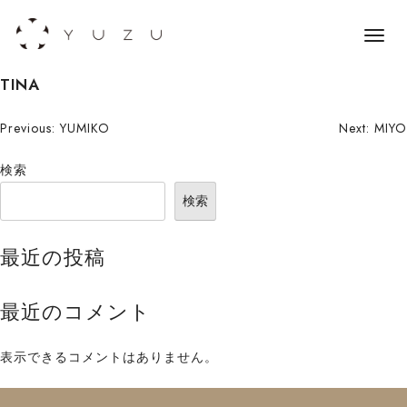
メ
ニ
S
TINA
ュ
k
ー
i
投
Previous:
YUMIKO
Next:
MIYO
p
稿
検索
t
o
ナ
検索
c
ビ
o
最近の投稿
n
ゲ
t
ー
最近のコメント
e
n
シ
t
表示できるコメントはありません。
ョ