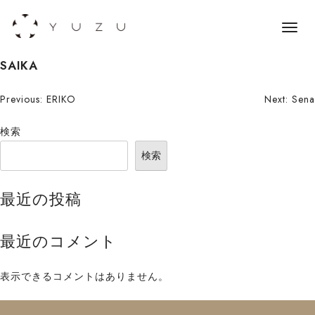
メ
ニ
S
SAIKA
ュ
k
ー
i
投
Previous:
ERIKO
Next:
Sena
p
稿
検索
t
o
ナ
検索
c
ビ
o
最近の投稿
n
ゲ
t
ー
最近のコメント
e
n
シ
t
表示できるコメントはありません。
ョ