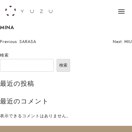
メ
ニ
S
MINA
ュ
k
ー
i
投
Previous:
SARASA
Next:
MIU
p
稿
検索
t
o
ナ
検索
c
ビ
o
最近の投稿
n
ゲ
t
ー
最近のコメント
e
n
シ
t
表示できるコメントはありません。
ョ