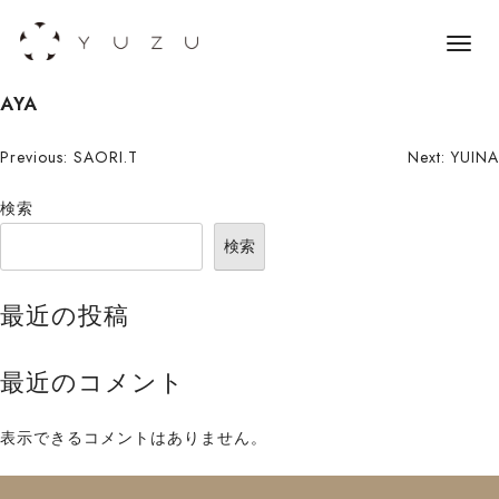
メ
ニ
S
AYA
ュ
k
ー
i
投
Previous:
SAORI.T
Next:
YUINA
p
稿
検索
t
o
ナ
検索
c
ビ
o
最近の投稿
n
ゲ
t
ー
最近のコメント
e
n
シ
t
表示できるコメントはありません。
ョ