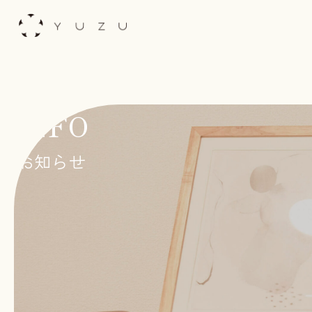
Skip
to
content
INFO
お知らせ