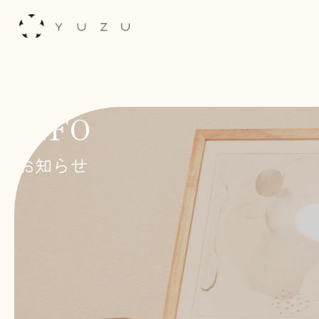
Skip
to
content
INFO
お知らせ