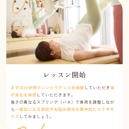
レッスン開始
まずは30分間マシンピラティスを体験
していただき
体
の変化を体感
していただきます。
強さの異なるスプリング（バネ）で負荷を調整しなが
ら
一番気になる部位やお悩み部分を集中的にエクササ
イズ
してみましょう。