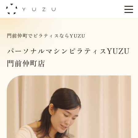
Skip
to
content
門前仲町でピラティスならYUZU
パーソナルマシンピラティスYUZU
門前仲町店