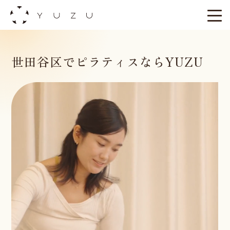
Skip
to
content
世田谷区でピラティスならYUZU