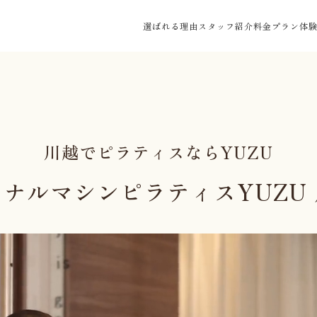
選ばれる理由
スタッフ紹介
料金プラン
体
川越でピラティスならYUZU
ナルマシンピラティスYUZU