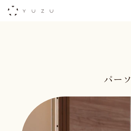
Skip
to
content
パーソ