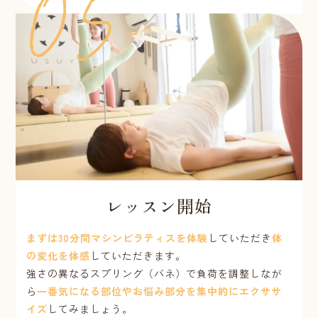
レッスン開始
まずは30分間マシンピラティスを体験
していただき
体
の変化を体感
していただきます。
強さの異なるスプリング（バネ）で負荷を調整しなが
ら
一番気になる部位やお悩み部分を集中的にエクササ
イズ
してみましょう。