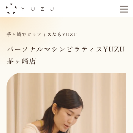
Skip
to
content
茅ヶ崎でピラティスならYUZU
パーソナルマシンピラティスYUZU
茅ヶ崎店